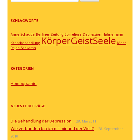
nach:
SCHLAGWORTE
Anne Schadde
Berliner Zeitung
Borreliose
Depression
Hahnemann
KörperGeistSeele
Krebsbehandlung
Meer
Rajan Sankaran
KATEGORIEN
Homöopathie
NEUESTE BEITRÄGE
Die Behandlung der Depression
28. Mai 2011
Wie verbunden bin ich mit mir und der Welt?
28. September
2010