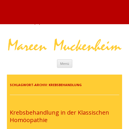
Deprecated: Die Funktion WP_Dependencies->add_data() wurde mit
einem Argument aufgerufen, das seit Version 6.9.0
veraltet ist
!
Conditional Comments für den Internet Explorer werden von allen
unterstützten Browsern ignoriert. in
/mnt/web312/c2/12/51207712/htdocs/mm/mmneu/wp-
includes/functions.php on line 6131
Zum Inhalt springen
Menü
SCHLAGWORT-ARCHIV:
KREBSBEHANDLUNG
Krebsbehandlung in der Klassischen
Homöopathie